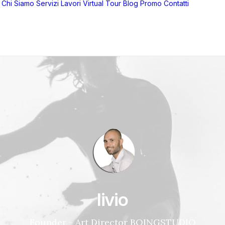
Chi Siamo
Servizi
Lavori
Virtual Tour
Blog
Promo
Contatti
livio
Founder - Art Director BOINGSTUDIO