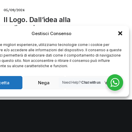
05/09/2024
Il Logo. Dall’idea alla
realizzazione
Gestisci Consenso
Un logo è molto più di un semplice simbolo o
 le migliori esperienze, utilizziamo tecnologie come i cookie per
una combinazione di lettere; è l’identità
 e/o accedere alle informazioni del dispositivo. Il consenso a queste
visiva di un brand, un elemento…
ci permetterà di elaborare dati come il comportamento di navigazione
u questo sito. Non acconsentire o ritirare il consenso può influire
te su alcune caratteristiche e funzioni.
0 Commenti
5 Minuti
cetta
Nega
Visualizza le preferenze
Need Help?
Chat with us