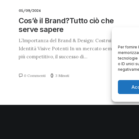
05/09/2024
Cos’è il Brand?Tutto ciò che
serve sapere
L’Importanza del Brand & Design: Costruire
Per fornire
Identità Visive Potenti In un mercato sempre
memorizzare
più competitivo, il successo di…
tecnologie 
o ID unici s
negativamen
0 Commenti
3 Minuti
Ac
1
2