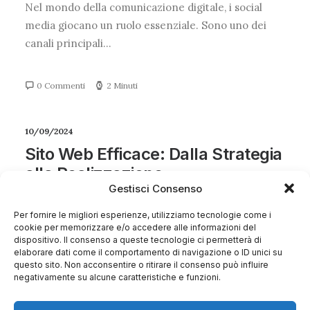
Nel mondo della comunicazione digitale, i social
media giocano un ruolo essenziale. Sono uno dei
canali principali…
0 Commenti
2 Minuti
10/09/2024
Sito Web Efficace: Dalla Strategia
alla Realizzazione
Gestisci Consenso
Nel mondo digitale di oggi, avere un sito web è
Per fornire le migliori esperienze, utilizziamo tecnologie come i
essenziale, ma la vera sfida è creare un sito web che
cookie per memorizzare e/o accedere alle informazioni del
sia efficace. Un…
dispositivo. Il consenso a queste tecnologie ci permetterà di
elaborare dati come il comportamento di navigazione o ID unici su
questo sito. Non acconsentire o ritirare il consenso può influire
0 Commenti
7 Minuti
negativamente su alcune caratteristiche e funzioni.