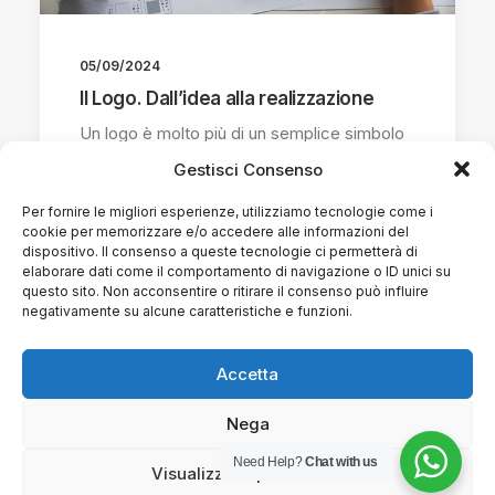
05/09/2024
Il Logo. Dall’idea alla realizzazione
Un logo è molto più di un semplice simbolo
o una…
Gestisci Consenso
Per fornire le migliori esperienze, utilizziamo tecnologie come i
cookie per memorizzare e/o accedere alle informazioni del
by livio
dispositivo. Il consenso a queste tecnologie ci permetterà di
elaborare dati come il comportamento di navigazione o ID unici su
questo sito. Non acconsentire o ritirare il consenso può influire
negativamente su alcune caratteristiche e funzioni.
Accetta
Nega
Need Help?
Chat with us
1
2
Visualizza le preferenze