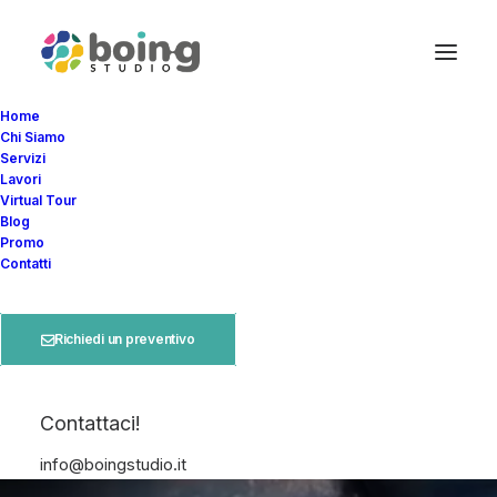
Home
Chi Siamo
Servizi
Lavori
Virtual Tour
Blog
Promo
Contatti
Insta360 X5: la nuova
frontiera della ripresa a
Richiedi un preventivo
360°
Contattaci!
info@boingstudio.it