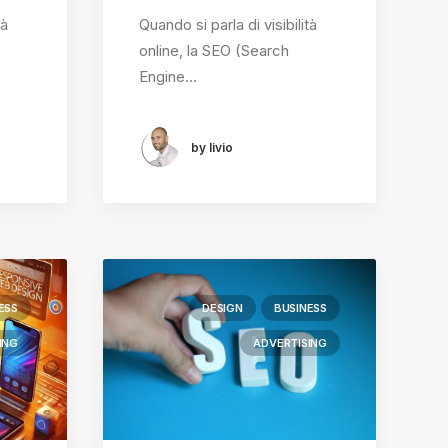
tà
Quando si parla di visibilità
online, la SEO (Search
Engine…
by livio
ESS
DESIGN
BUSINESS
ING
ADVERTISING