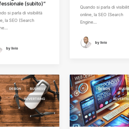
fessionale (subito)”
Quando si parla di visibili
o si parla di visibilità
online, la SEO (Search
ne, la SEO (Search
Engine…
ine…
by livio
by livio
DESIGN
BUSINESS
DESIGN
BUSIN
ADVERTISING
ADVERTIS