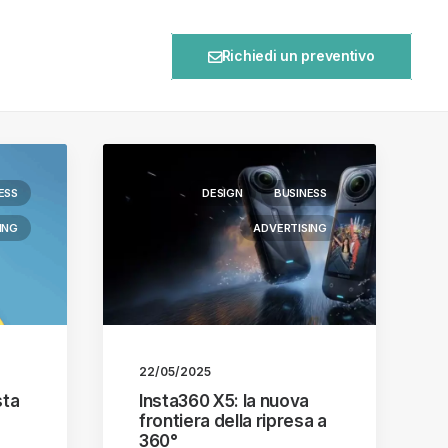
Richiedi un preventivo
ESS
DESIGN
BUSINESS
ING
ADVERTISING
22/05/2025
sta
Insta360 X5: la nuova
frontiera della ripresa a
360°