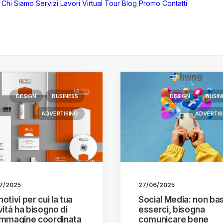
Chi Siamo
Servizi
Lavori
Virtual Tour
Blog
Promo
Contatti
DESIGN
BUSINESS
DESIGN
BUSIN
ADVERTISING
ADVERTIS
7/2025
27/06/2025
otivi per cui la tua
Social Media: non ba
vità ha bisogno di
esserci, bisogna
immagine coordinata
comunicare bene