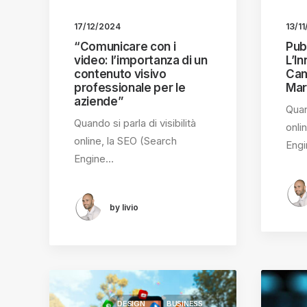
13/1
17/12/2024
Pubb
“Comunicare con i
L’I
video: l’importanza di un
Cam
contenuto visivo
Mar
professionale per le
aziende”
Quand
Quando si parla di visibilità
onli
online, la SEO (Search
Eng
Engine…
by livio
DESIGN
BUSINESS