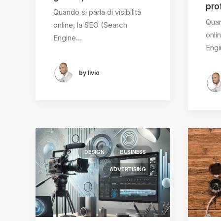
pro
Quando si parla di visibilità
Quand
online, la SEO (Search
onli
Engine…
Eng
by livio
DESIGN
BUSINESS
ADVERTISING