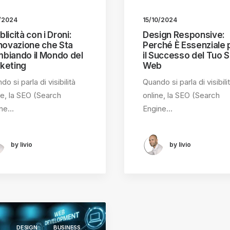
1/2024
15/10/2024
licità con i Droni:
Design Responsive:
nnovazione che Sta
Perché È Essenziale 
biando il Mondo del
il Successo del Tuo S
keting
Web
o si parla di visibilità
Quando si parla di visibili
ne, la SEO (Search
online, la SEO (Search
ine…
Engine…
by livio
by livio
DESIGN
BUSINESS